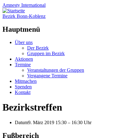
Amnesty
International
Bezirk Bonn-Koblenz
Hauptmenü
Zum
Über uns
Inhalt
Der Bezirk
springen
Gruppen im Bezirk
Aktionen
Termine
Veranstaltungen der Gruppen
Vergangene Termine
Mitmachen
Spenden
Kontakt
Bezirkstreffen
Datum
9. März 2019 15:30
–
16:30 Uhr
Fußbereich