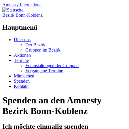
Amnesty
International
Bezirk Bonn-Koblenz
Hauptmenü
Zum
Über uns
Inhalt
Der Bezirk
springen
Gruppen im Bezirk
Aktionen
Termine
Veranstaltungen der Gruppen
Vergangene Termine
Mitmachen
Spenden
Kontakt
Spenden an den Amnesty
Bezirk Bonn-Koblenz
Ich möchte einmalig spenden